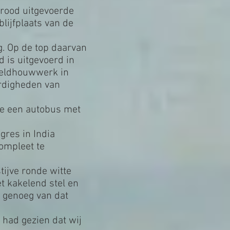
 rood uitgevoerde
lijfplaats van de
g. Op de top daarvan
d is uitgevoerd in
beeldhouwwerk in
rdigheden van
rde een autobus met
gres in India
compleet te
tijve ronde witte
et kakelend stel en
d genoeg van dat
 had gezien dat wij