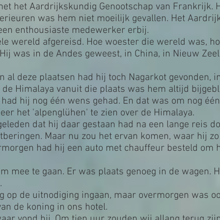
met het Aardrijkskundig Genootschap van Frankrijk. H
erieuren was hem niet moeilijk gevallen. Het Aardri
een enthousiaste medewerker erbij.
ele wereld afgereisd. Hoe woester die wereld was, ho
Hij was in de Andes geweest, in China, in Nieuw Zeel
 al deze plaatsen had hij toch Nagarkot gevonden, i
de Himalaya vanuit die plaats was hem altijd bijgebl
n, had hij nog één wens gehad. En dat was om nog één
er het 'alpenglühen' te zien over de Himalaya.
geleden dat hij daar gestaan had na een lange reis do
ntberingen. Maar nu zou het ervan komen, waar hij zo
rmorgen had hij een auto met chauffeur besteld om
om mee te gaan. Er was plaats genoeg in de wagen. H
.
ag op de uitnodiging ingaan, maar overmorgen was oo
an de koning in ons hotel.
ar vond hij. Om tien uur zouden wij allang terug zi