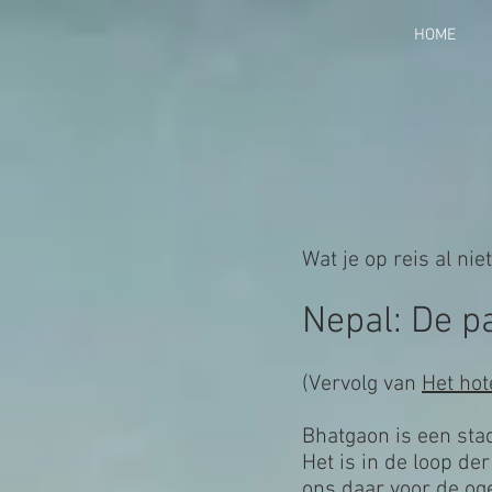
HOME
Wat je op reis al ni
Nepal: De pa
(Vervolg van
Het hot
Bhatgaon is een sta
Het is in de loop d
ons daar voor de og