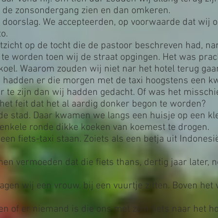
 de zonsondergang zien en dan omkeren.
 doorslag. We accepteerden, op voorwaarde dat wij 
o.
itzicht op de tocht die de pastoor beschreven had, na
te worden toen wij de straat opgingen. Het was prac
koel. Waarom zouden wij niet nar het hotel terug gaa
ij hadden er die morgen met de taxi hoogstens een k
er te zijn dan wij hadden gedacht. Of was het missc
et feit dat het al aardig donker begon te worden?
de stad. Daar kwamen we langs een huisje op een kle
enkele ronde dikke koeken van koemest te drogen.
een fiets-taxi staan. Zoiets als een betja uit Indonesi
n vermoeden dat die fiets thans, dertig jaar later, 
gen wij een vrouw. bij een vuurtje zitten. Boven het 
en of er niemand is die ons met zo'n fiets naar het ho