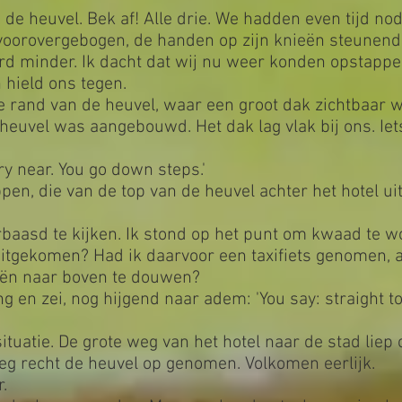
de heuvel. Bek af! Alle drie. We hadden even tijd no
voorovergebogen, de handen op zijn knieën steunend
rd minder. Ik dacht dat wij nu weer konden opstappen
 hield ons tegen.
e rand van de heuvel, waar een groot dak zichtbaar
 heuvel was aangebouwd. Het dak lag vlak bij ons. Iet
Very near. You go down steps.'
ppen, die van de top van de heuvel achter het hotel 
baasd te kijken. Ik stond op het punt om kwaad te w
itgekomen? Had ik daarvoor een taxifiets genomen, 
ieën naar boven te douwen?
g en zei, nog hijgend naar adem: 'You say: straight to h
ituatie. De grote weg van het hotel naar de stad liep
weg recht de heuvel op genomen. Volkomen eerlijk.
.