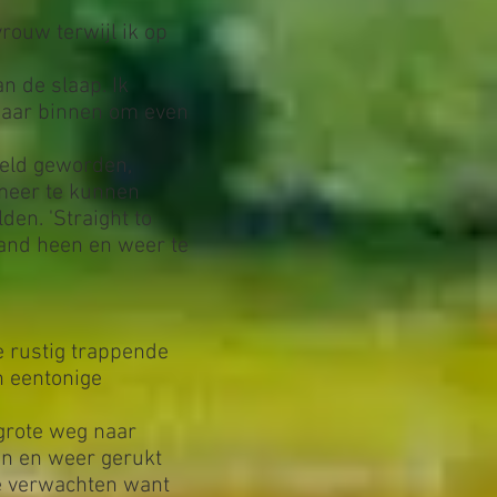
rouw terwijl ik op
 de slaap. Ik
 naar binnen om even
veld geworden,
meer te kunnen
en. 'Straight to
 hand heen en weer te
e rustig trappende
n eentonige
 grote weg naar
en en weer gerukt
te verwachten want