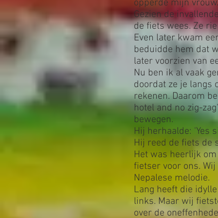
opperde mijn vrouw
Gezien de invallende
de fiets wees. Ze rie
Even later kwam een
beduidde hem dat wi
later voorzien van 
Nu ben ik al vaak g
doordat ze je lang
rekenen. Daarom bedu
hotel and no zig-zag
bewegen.
Hij herhaalde: 'Yes si
Hij reed de fiets de
Het was heerlijk om 
fietser voor ons. Wi
Nepalese melodie.
Lang heeft die idyl
links. Maar wij fie
over de oneffenhede