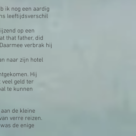
b ik nog een aardig
s leeftijdsverschil
wijzend op een
t that father, did
! Daarmee verbrak hij
n naar zijn hotel
chtgekomen. Hij
 veel geld ter
pal te kunnen
 aan de kleine
an verre reizen.
 was de enige