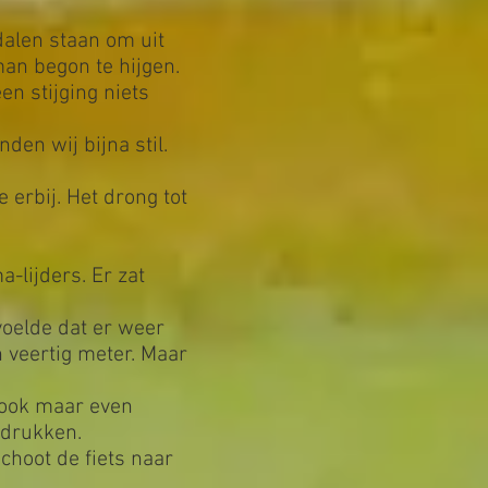
dalen staan om uit
man begon te hijgen.
en stijging niets
en wij bijna stil.
 erbij. Het drong tot
-lijders. Er zat
voelde dat er weer
 veertig meter. Maar
l ook maar even
 drukken.
choot de fiets naar