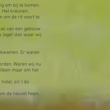
dig om bij te komen.
. Het kreunen,
 om de rit voort te
 was van een gebouw
s lager dan waar wij
uitkwamen. Er waren
orden. Waren wij nu
alleen maar om het
otel, sir. I do
 om de heuvel heen.