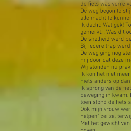
de fiets was verre v
De weg begon te stij
alle macht te kunnen
Ik dacht: Wat gek! T
gemerkt... Was dit o
De snelheid werd beh
Bij iedere trap werd
De weg ging nog stei
mij door dat deze 
Wij stonden nu prakti
Ik kon het niet meer
niets anders op dan
Ik sprong van de fi
beweging in kwam. D
toen stond de fiets s
Ook mijn vrouw werd 
helpen,' zei ze, ter
Met het gewicht van
boven.