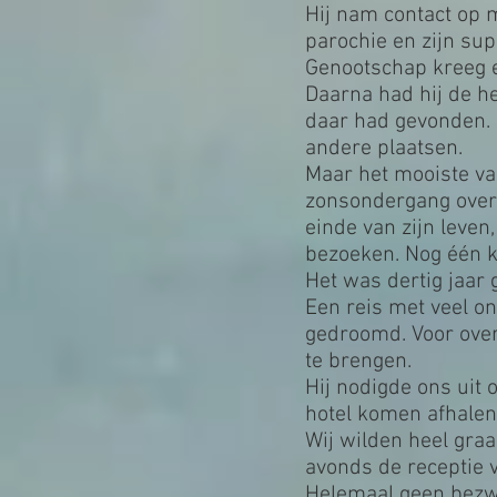
Hij nam contact op 
parochie en zijn sup
Genootschap kreeg 
Daarna had hij de h
daar had gevonden. 
andere plaatsen.
Maar het mooiste van
zonsondergang over 
einde van zijn leve
bezoeken. Nog één ke
Het was dertig jaar 
Een reis met veel o
gedroomd. Voor ove
te brengen.
Hij nodigde ons uit 
hotel komen afhalen
Wij wilden heel gra
avonds de receptie v
Helemaal geen bezwa