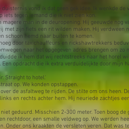
.
 duisternis vond ik dat geen gek idee. Ik wenkde de v
p iets tegen iemand die ik niet zien kon.
 magere man in de deuropening. Hij geeuwde nog van
j met zijn fiets een rit wilden maken. Hij verdween
een schoon hemd naar buiten te komen.
enoeg door taxichauffeurs en rickshawtrekkers bedu
s omwegen naar het opgegeven adres brengen om zo 
idde ik hem dat wij rechtstreeks naar het horel wild
'. Een opdracht die ik extra verduidelijkte door mijn
r. Straight to hotel.'
 straat op. We konden opstappen.
over de asfaltweg te rijden. De stilte om ons heen. D
j links en rechts achter hem. Hij neuriede zachtjes ee
le niet geduurd. Misschien 2-300 meter. Toen boog de
tsten rechtdoor, een smalle veldweg op. We werden he
n. Onder ons kraakten de versleten veren. Dat was 