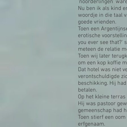
'noorderlingen' war
Nu ben ik als kind 
woordje in die taal 
goede vrienden.
Toen een Argentijns
erotische voorstelli
you ever see that?' 
meteen de relatie me
Toen wij later teru
om een kop koffie m
Dat hotel was niet v
verontschuldigde zic
beschikking. Hij ha
betalen.
Op het kleine terras 
Hij was pastoor gew
gemeenschap had hem
Toen stierf een oom
erfgenaam.