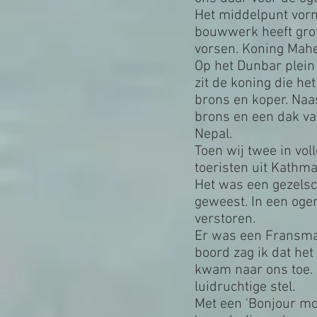
Het middelpunt vormt
bouwwerk heeft grot
vorsen. Koning Mahe
Op het Dunbar plein 
zit de koning die he
brons en koper. Naa
brons en een dak v
Nepal.
Toen wij twee in vol
toeristen uit Kathm
Het was een gezelsc
geweest. In een ogen
verstoren.
Er was een Fransman 
boord zag ik dat het 
kwam naar ons toe. B
luidruchtige stel.
Met een 'Bonjour mon