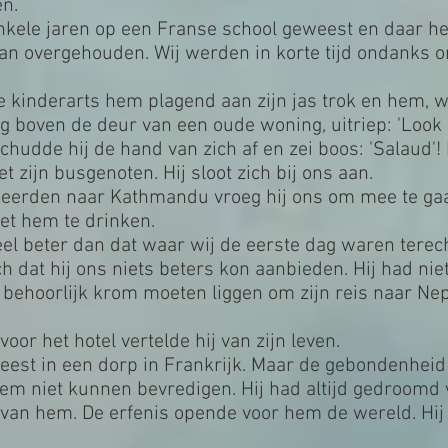
en.
enkele jaren op een Franse school geweest en daar he
van overgehouden. Wij werden in korte tijd ondanks on
e kinderarts hem plagend aan zijn jas trok en hem, 
ng boven de deur van een oude woning, uitriep: 'Look a
schudde hij de hand van zich af en zei boos: 'Salaud'
t zijn busgenoten. Hij sloot zich bij ons aan.
gkeerden naar Kathmandu vroeg hij ons om mee te gaa
et hem te drinken.
eel beter dan dat waar wij de eerste dag waren tere
h dat hij ons niets beters kon aanbieden. Hij had niet
d behoorlijk krom moeten liggen om zijn reis naar Ne
voor het hotel vertelde hij van zijn leven.
eest in een dorp in Frankrijk. Maar de gebondenheid
 niet kunnen bevredigen. Hij had altijd gedroomd v
 van hem. De erfenis opende voor hem de wereld. Hij