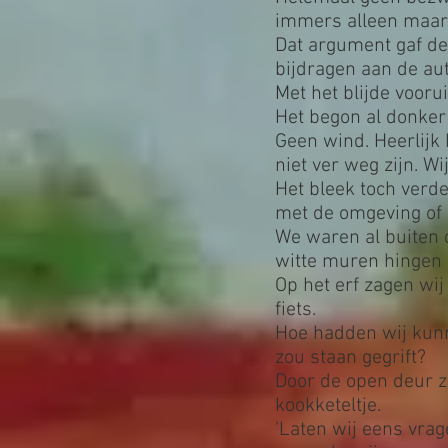
immers alleen maar
Dat argument gaf de
bijdragen aan de aut
Met het blijde vooru
Het begon al donker 
Geen wind. Heerlijk 
niet ver weg zijn. W
Het bleek toch verd
met de omgeving of h
We waren al buiten 
witte muren hingen 
Op het erf zagen wij 
fiets.
Hoe hadden wij kunne
zou staan gegrift?
Door de open deur za
kookketeltje.
'Laten wij eens vrag