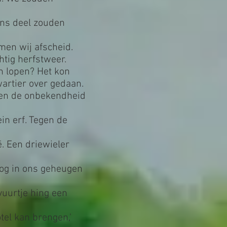
ons deel zouden
men wij afscheid.
htig herfstweer.
n lopen? Het kon
wartier over gedaan.
hien de onbekendheid
in erf. Tegen de
ë. Een driewieler
nog in ons geheugen
vuurtje hing een
tel kan brengen,'