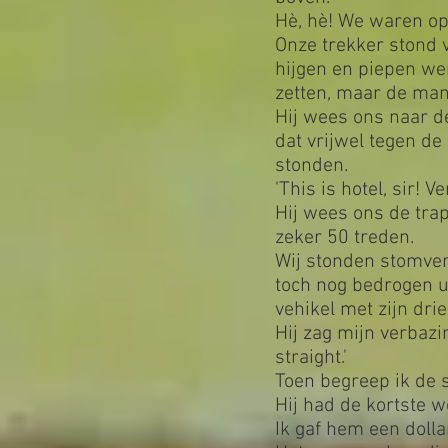
Hè, hè! We waren op 
Onze trekker stond 
hijgen en piepen we
zetten, maar de man
Hij wees ons naar d
dat vrijwel tegen de
stonden.
'This is hotel, sir! 
Hij wees ons de tra
zeker 50 treden.
Wij stonden stomver
toch nog bedrogen u
vehikel met zijn dr
Hij zag mijn verbazin
straight.'
Toen begreep ik de s
Hij had de kortste 
Ik gaf hem een dollar