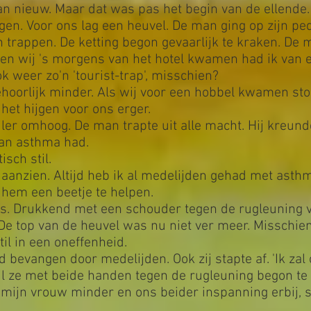
an nieuw. Maar dat was pas het begin van de ellende.
gen. Voor ons lag een heuvel. De man ging op zijn pe
 trappen. De ketting begon gevaarlijk te kraken. De 
oen wij 's morgens van het hotel kwamen had ik van e
ok weer zo'n 'tourist-trap', misschien?
oorlijk minder. Als wij voor een hobbel kwamen stond
 het hijgen voor ons erger.
ler omhoog. De man trapte uit alle macht. Hij kreunde
man asthma had.
sch stil.
 aanzien. Altijd heb ik al medelijden gehad met asthma
 hem een beetje te helpen.
ets. Drukkend met een schouder tegen de rugleuning 
e top van de heuvel was nu niet ver meer. Misschien
til in een oneffenheid.
bevangen door medelijden. Ook zij stapte af. 'Ik za
wijl ze met beide handen tegen de rugleuning begon te
 mijn vrouw minder en ons beider inspanning erbij, s