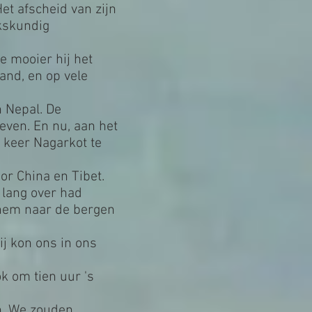
et afscheid van zijn
jkskundig
e mooier hij het
and, en op vele
n Nepal. De
even. En nu, aan het
 keer Nagarkot te
or China en Tibet.
 lang over had
 hem naar de bergen
ij kon ons in ons
k om tien uur 's
jn. We zouden