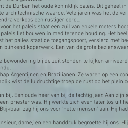
 de Durbar, het oude koninklijk paleis. Dit geheel in
e architechnische waarde. Vele jaren was het de verb
ndra verkoos een rustiger oord...
voor het paleis staat een zuil van enkele meters hoo
t paleis liet bouwen in mediterende houding. Het beel
st het palies staat de toegangspoort, versierd met 
an blinkend koperwerk. Een van de grote bezienswaa
le bewondering bij de zuil stonden te kijken arrivee
andu.
hap Argentijnen en Brazilianen. Ze waren op een con
blik wist de luidruchtige troep de rust op het plein 
bij. Een oude heer van bij de tachtig jaar. Aan zijn s
een priester was. Hij werkte zich even later los uit h
lijkbaar zag hij ons voor 'nette mensen' aan. Hij ha
sieur, dame,' en een handdruk begroette hij ons. Hij