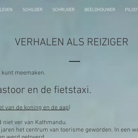
LEVEN
SCHILDER
SCHRIJVER
BEELDHOUWER
PILOO
VERHALEN ALS REIZIGER
et kunt meemaken.
stoor en de fietstaxi.
el van de koning en de aap
)
d niet ver van Kathmandu.
er jaren het centrum van toerisme geworden. In een w
en werd getoverd.