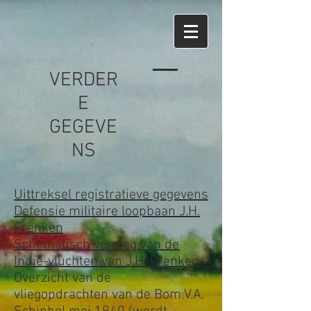
VERDER
E
GEGEVE
NS
Uittreksel registratieve gegevens
Defensie militaire loopbaan J.H.
Frenken
Schematisch verslag van de
Indië-vluchten van J.H. Frenken
Overzicht van de
vliegopdrachten van de Bom.V.A.