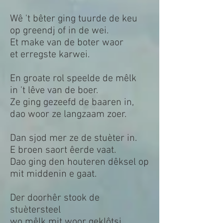
Wê 't bêter ging tuurde de keu
op greendj of in de wei.
Et make van de boter waor
et erregste karwei.
En groate rol speelde de mêlk
in 't lêve van de boer.
Ze ging gezeefd de baaren in,
dao woor ze langzaam zoer.
Dan sjod mer ze de stuèter in.
E broen saort êerde vaat.
Dao ging den houteren dêksel op
mit middenin e gaat.
Der doorhêr stook de
stuètersteel
wo mêlk mit woor geklôtsj.