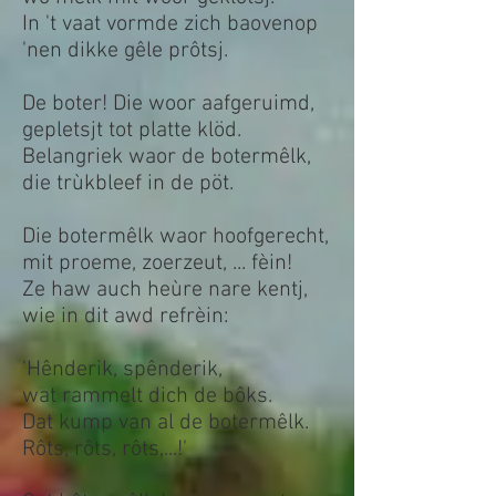
In 't vaat vormde zich baovenop
'nen dikke gêle prôtsj.
De boter! Die woor aafgeruimd,
gepletsjt tot platte klöd.
Belangriek waor de botermêlk,
die trùkbleef in de pöt.
Die botermêlk waor hoofgerecht,
mit proeme, zoerzeut, ... fèin!
Ze haw auch heùre nare kentj,
wie in dit awd refrèin:
'Hênderik, spênderik,
wat rammelt dich de bôks.
Dat kump van al de botermêlk.
Rôts, rôts, rôts,...!'