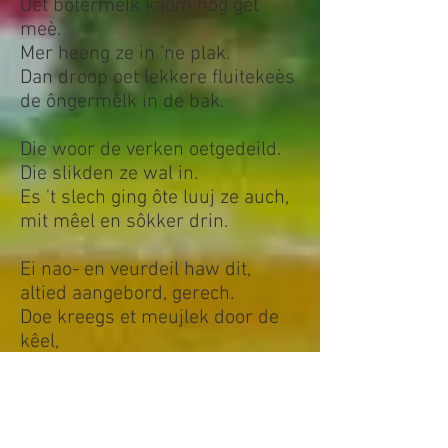
Oet bôtermêlk kaom nog get
meè.
Mer heeng ze in 'ne plak.
Dan droop oet lekkere fluitekeès
de ôngermêlk in de bak.
Die woor de verken oetgedeild.
Die slikden ze wal in.
Es 't slech ging ôte luuj ze auch,
mit mêel en sôkker drin.
Ei nao- en veurdeil haw dit,
altied aangebord, gerech.
Doe kreegs et meujlek door de
kêel,
mèr 't leep gemêeklek wèg.
Door naar
Zoerdeisem en de
moolj