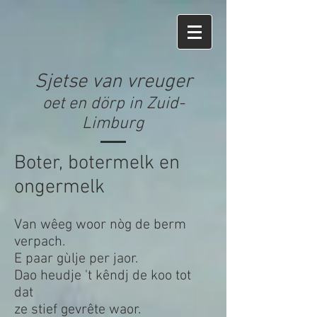
Sjetse van vreuger
oet en dörp in Zuid-
Limburg
Boter, botermelk en
ongermelk
Van wêeg woor nòg de berm
verpach.
E paar gùlje per jaor.
Dao heudje 't kêndj de koo tot
dat
ze stief gevrête waor.